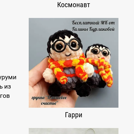
Космонавт
уруми
ь из
огов
Гарри