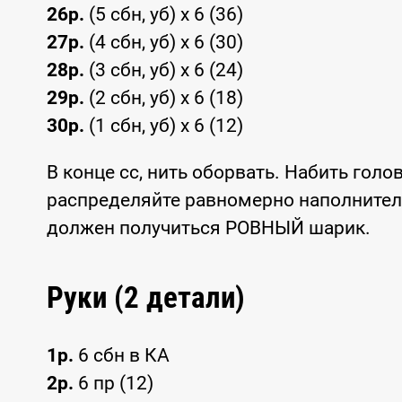
26р.
(5 сбн, уб) x 6 (36)
27р.
(4 сбн, уб) x 6 (30)
28р.
(3 сбн, уб) x 6 (24)
29р.
(2 сбн, уб) x 6 (18)
30р.
(1 сбн, уб) x 6 (12)
В конце сс, нить оборвать. Набить голо
распределяйте равномерно наполнитель
должен получиться РОВНЫЙ шарик.
Руки (2 детали)
1р.
6 сбн в КА
2р.
6 пр (12)