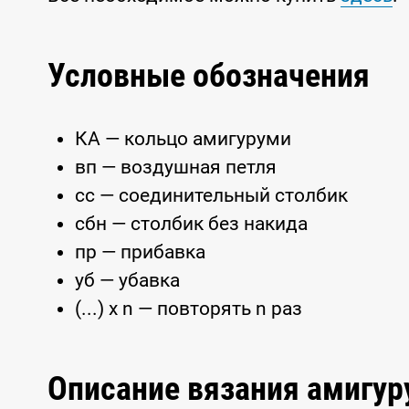
Условные обозначения
КА — кольцо амигуруми
вп — воздушная петля
сс — соединительный столбик
сбн — столбик без накида
пр — прибавка
уб — убавка
(...) x n — повторять n раз
Описание вязания амигу