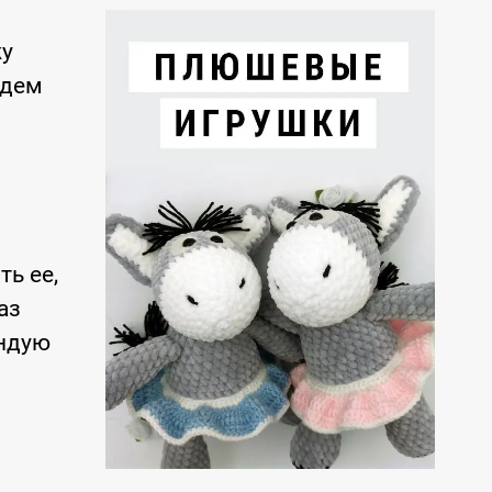
жу
удем
ть ее,
аз
ендую