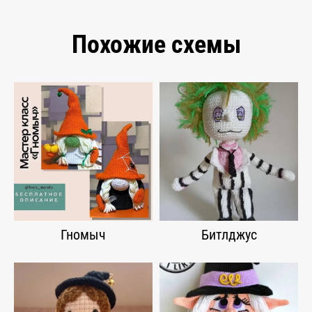
Похожие схемы
Гномыч
Битлджус