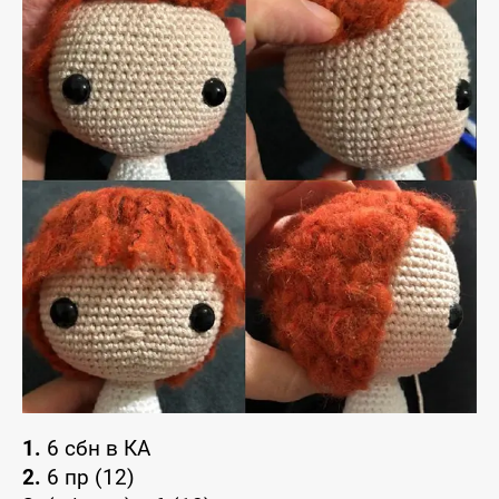
1.
6 сбн в КА
2.
6 пр (12)