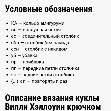
Условные обозначения
КА — кольцо амигуруми
вп — воздушная петля
сс — соединительный столбик
сбн — столбик без накида
ссн — столбик с накидом
уб — убавка
пр — прибавка
пп — передние петли столбика
зп — задние петли столбика
(...) x n — повторять n раз
Описание вязания куклы
Вилли Хэллоуин крючком