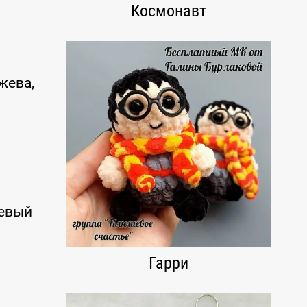
Космонавт
жева,
жевый
Гарри