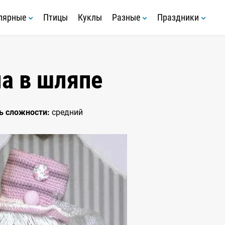
лярные
Птицы
Куклы
Разные
Праздники
а в шляпе
ь сложности:
средний