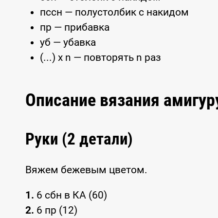
пссн — полустолбик с накидом
пр — прибавка
уб — убавка
(...) x n — повторять n раз
Описание вязания амигур
Руки (2 детали)
Вяжем бежевым цветом.
1.
6 сбн в КА (60)
2.
6 пр (12)