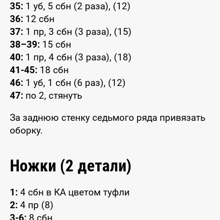
35:
1 уб, 5 сбн (2 раза), (12)
36:
12 сбн
37:
1 пр, 3 сбн (3 раза), (15)
38–39:
15 сбн
40:
1 пр, 4 сбн (3 раза), (18)
41-45:
18 сбн
46:
1 уб, 1 сбн (6 раз), (12)
47:
по 2, стянуть
За заднюю стенку седьмого ряда привязать
оборку.
Ножки (2 детали)
1:
4 сбн в КА цветом туфли
2:
4 пр (8)
3-6:
8 сбн