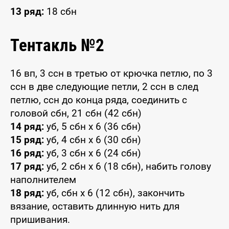
13 ряд:
18 сбн
Тентакль №2
16 вп, 3 ссн в третью от крючка петлю, по 3
ссн в две следующие петли, 2 ссн в след
петлю, ссн до конца ряда, соединить с
головой сбн, 21 сбн (42 сбн)
14 ряд:
уб, 5 сбн x 6 (36 сбн)
15 ряд:
уб, 4 сбн x 6 (30 сбн)
16 ряд:
уб, 3 сбн x 6 (24 сбн)
17 ряд:
уб, 2 сбн x 6 (18 сбн), набить голову
наполнителем
18 ряд:
уб, сбн x 6 (12 сбн), закончить
вязание, оставить длинную нить для
пришивания.