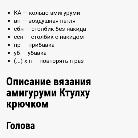
КА — кольцо амигуруми
вп — воздушная петля
сбн — столбик без накида
ссн — столбик с накидом
пр — прибавка
уб — убавка
(...) x n — повторять n раз
Описание вязания
амигуруми Ктулху
крючком
Голова