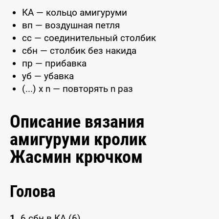
КА — кольцо амигуруми
вп — воздушная петля
сс — соединительный столбик
сбн — столбик без накида
пр — прибавка
уб — убавка
(...) x n — повторять n раз
Описание вязания
амигуруми кролик
Жасмин крючком
Голова
1.
6 сбн в КА (6)