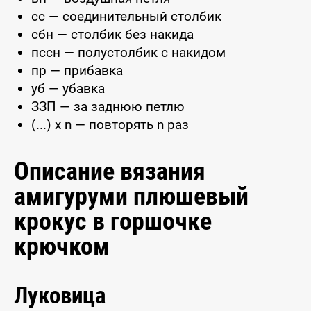
сс — соединительный столбик
сбн — столбик без накида
пссн — полустолбик с накидом
пр — прибавка
уб — убавка
ЗЗП — за заднюю петлю
(...) x n — повторять n раз
Описание вязания
амигуруми плюшевый
крокус в горшочке
крючком
Луковица