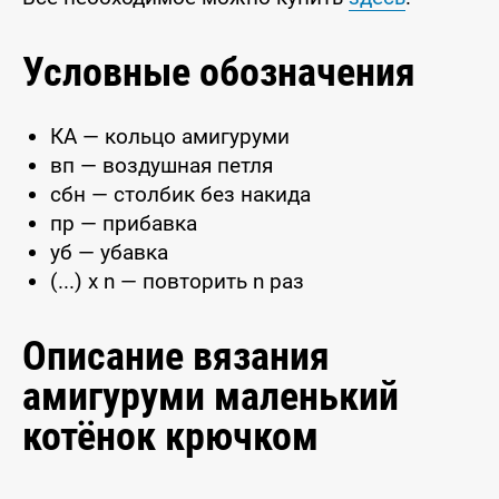
Условные обозначения
КА — кольцо амигуруми
вп — воздушная петля
сбн — столбик без накида
пр — прибавка
уб — убавка
(...) x n — повторить n раз
Описание вязания
амигуруми маленький
котёнок крючком