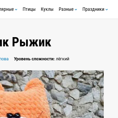
лярные
Птицы
Куклы
Разные
Праздники
ик Рыжик
пова
Уровень сложности:
лёгкий