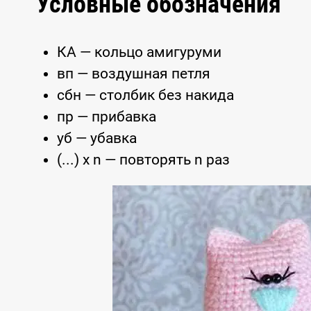
Условные обозначения
КА — кольцо амигуруми
вп — воздушная петля
сбн — столбик без накида
пр — прибавка
уб — убавка
(...) x n — повторять n раз