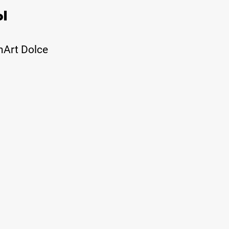
ы
nArt Dolce