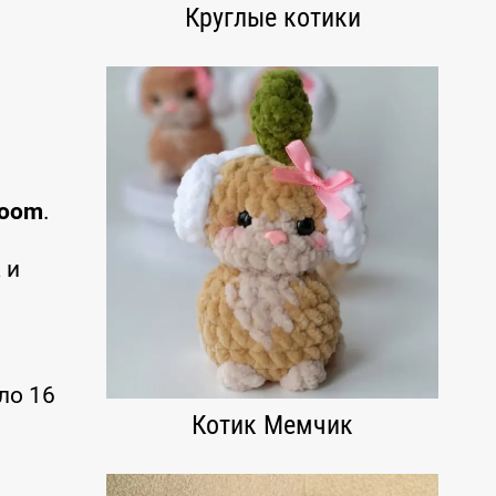
Круглые котики
room
.
 и
ло 16
Котик Мемчик