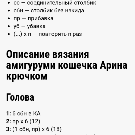
сс — соединительный столбик
сбн — столбик без накида
пр — прибавка
уб — убавка
(...) x n — повторять n раз
Описание вязания
амигуруми кошечка Арина
крючком
Голова
1:
6 сбн в КА
2:
пр x 6 (12)
3:
(1 сбн, пр) x 6 (18)