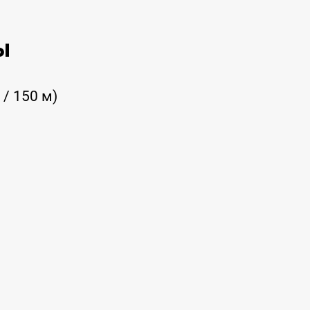
ы
 / 150 м)