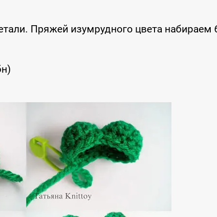
етали. Пряжей изумрудного цвета набираем 
бн)