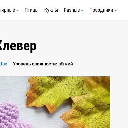
лярные
Птицы
Куклы
Разные
Праздники
Клевер
ttoy
Уровень сложности:
лёгкий