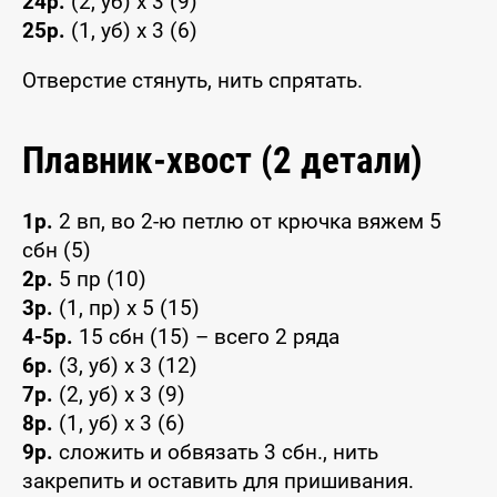
24р.
(2, уб) x 3 (9)
25р.
(1, уб) x 3 (6)
Отверстие стянуть, нить спрятать.
Плавник-хвост (2 детали)
1р.
2 вп, во 2-ю петлю от крючка вяжем 5
сбн (5)
2р.
5 пр (10)
3р.
(1, пр) x 5 (15)
4-5р.
15 сбн (15) – всего 2 ряда
6р.
(3, уб) x 3 (12)
7р.
(2, уб) x 3 (9)
8р.
(1, уб) x 3 (6)
9р.
сложить и обвязать 3 сбн., нить
закрепить и оставить для пришивания.