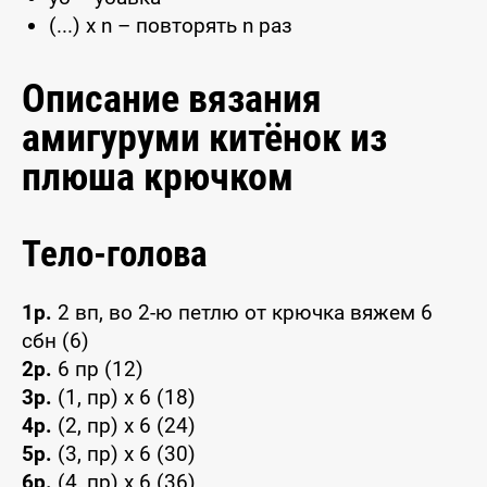
(...) x n – повторять n раз
Описание вязания
амигуруми китёнок из
плюша крючком
Тело-голова
1р.
2 вп, во 2-ю петлю от крючка вяжем 6
сбн (6)
2р.
6 пр (12)
3р.
(1, пр) x 6 (18)
4р.
(2, пр) x 6 (24)
5р.
(3, пр) x 6 (30)
6р.
(4, пр) x 6 (36)