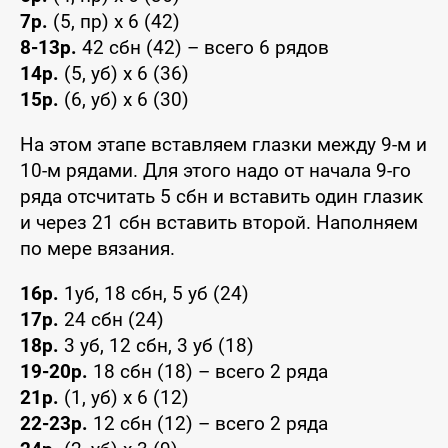
7р.
(5, пр) x 6 (42)
8-13р.
42 сбн (42) – всего 6 рядов
14р.
(5, уб) x 6 (36)
15р.
(6, уб) x 6 (30)
На этом этапе вставляем глазки между 9-м и
10-м рядами. Для этого надо от начала 9-го
ряда отсчитать 5 сбн и вставить один глазик
и через 21 сбн вставить второй. Наполняем
по мере вязания.
16р.
1уб, 18 сбн, 5 уб (24)
17р.
24 сбн (24)
18р.
3 уб, 12 сбн, 3 уб (18)
19-20р.
18 сбн (18) – всего 2 ряда
21р.
(1, уб) x 6 (12)
22-23р.
12 сбн (12) – всего 2 ряда