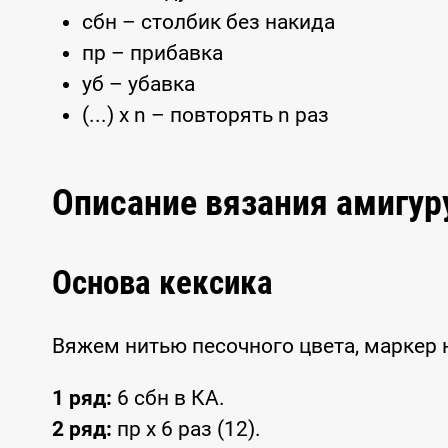
сбн – столбик без накида
пр – прибавка
уб – убавка
(...) x n – повторять n раз
Описание вязания амигу
Основа кексика
Вяжем нитью песочного цвета, маркер 
1 ряд:
6 сбн в КА.
2 ряд:
пр х 6 раз (12).