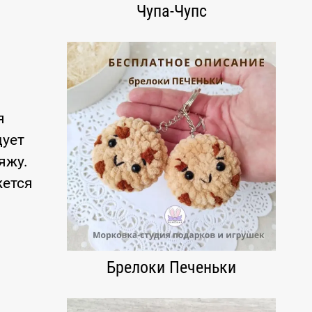
Чупа-Чупс
я
дует
яжу.
жется
Брелоки Печеньки