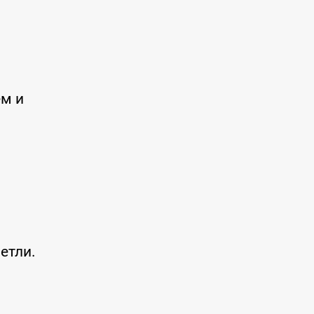
ем и
етли.