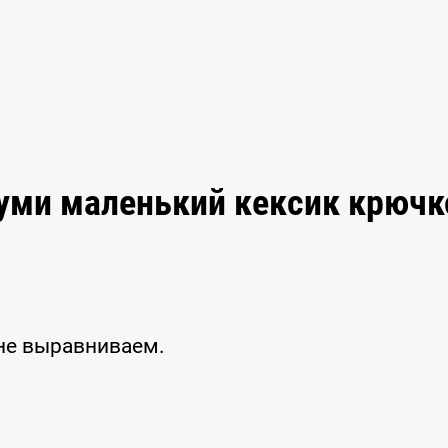
руми маленький кексик крюч
не выравниваем.