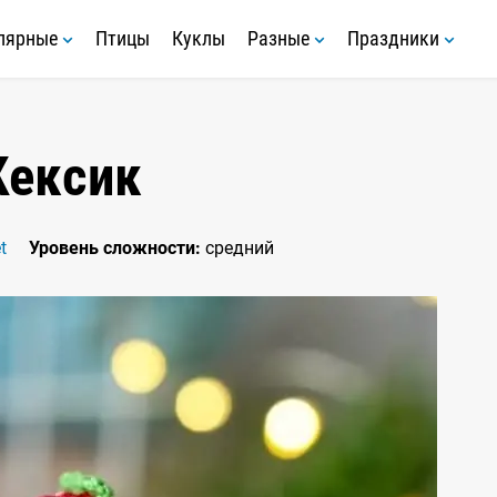
лярные
Птицы
Куклы
Разные
Праздники
Кексик
t
Уровень сложности:
средний