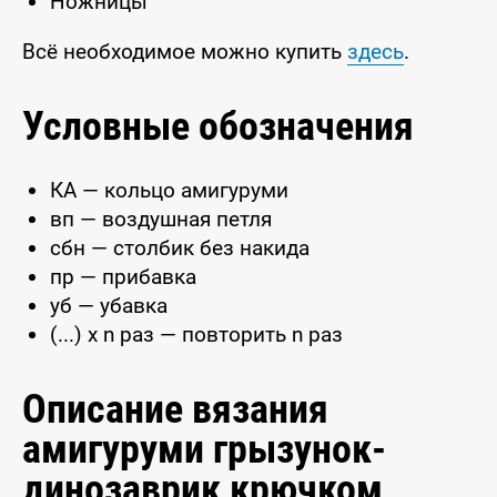
Ножницы
Всё необходимое можно купить
здесь
.
Условные обозначения
КА — кольцо амигуруми
вп — воздушная петля
сбн — столбик без накида
пр — прибавка
уб — убавка
(...) x n раз — повторить n раз
Описание вязания
амигуруми грызунок-
динозаврик крючком