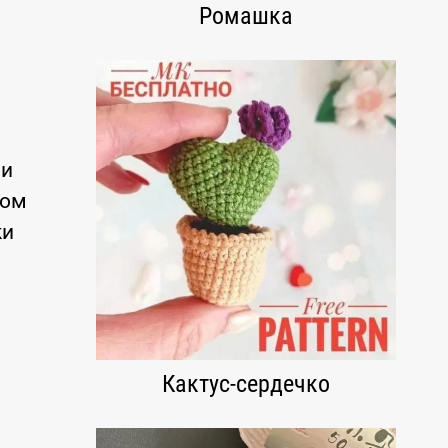
Ромашка
ми
вом
ки
Кактус-сердечко