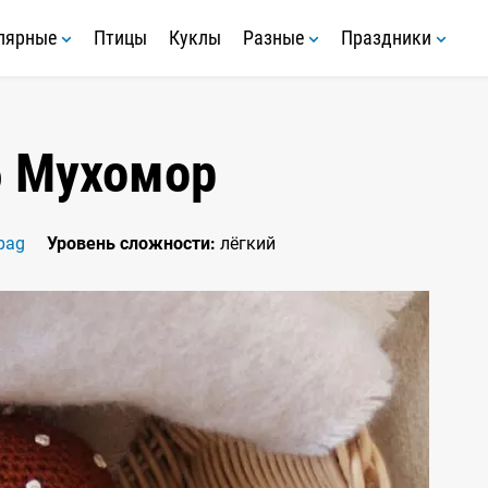
лярные
Птицы
Куклы
Разные
Праздники
б Мухомор
pag
Уровень сложности:
лёгкий