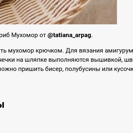
Гриб Мухомор от
@tatiana_arpag
.
ть мухомор крючком. Для вязания амигуру
очечки на шляпке выполняются вышивкой, ш
 можно пришить бисер, полубусины или кусоч
ы