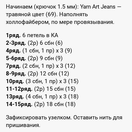
Начинаем (крючок 1.5 мм): Yarn Art Jeans —
травяной цвет (69). Наполнять
холлофайбером, по мере провязывания.
1ряд.
6 петель в КА
2-3ряд.
(2р) 6 сбн (6)
4ряд.
(1 сбн, 1 пр) х 3 (9)
5-6ряд.
(2р) 9 сбн (9)
7ряд.
(2 сбн, 1 пр) х 3 (12)
8-9ряд.
(2р) 12 сбн (12)
10ряд.
(3 сбн, 1 пр) х 3 (15)
11-12ряд.
(2р) 15 сбн (15)
13ряд.
(4 сбн, 1 пр) х 3 (18)
14-15ряд.
(2р) 18 сбн (18)
Зафиксировать узелком. Оставить нить для
пришивания.