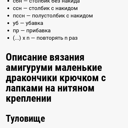
сбн — столбик без накида
ссн — столбик с накидом
пссн — полустолбик с накидом
уб — убавка
пр — прибавка
(...) x n — повторять n раз
Описание вязания
амигуруми маленькие
дракончики крючком с
лапками на нитяном
креплении
Туловище