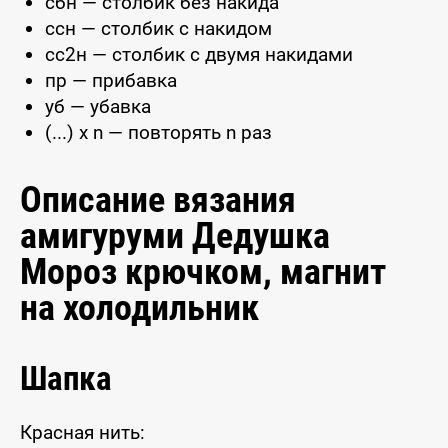
сбн — столбик без накида
ссн — столбик с накидом
сс2н — столбик с двумя накидами
пр — прибавка
уб — убавка
(...) x n — повторять n раз
Описание вязания
амигуруми Дедушка
Мороз крючком, магнит
на холодильник
Шапка
Красная нить: