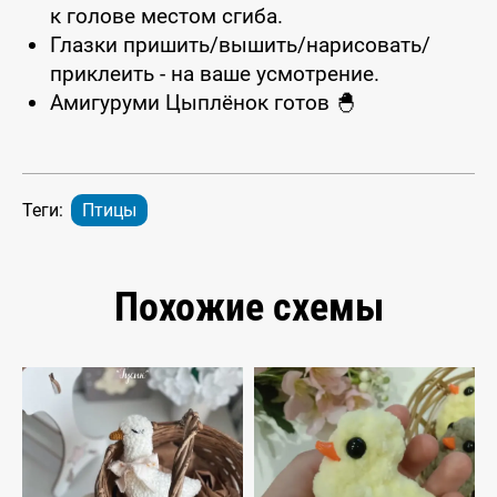
к голове местом сгиба.
Глазки пришить/вышить/нарисовать/
приклеить - на ваше усмотрение.
Амигуруми Цыплёнок готов 🐣
Теги:
Птицы
Похожие схемы