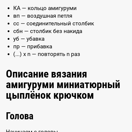
КА — кольцо амигуруми
вп — воздушная петля
сс — соединительный столбик
сбн — столбик без накида
уб — убавка
пр — прибавка
(...) x n — повторять n раз
Описание вязания
амигуруми миниатюрный
цыплёнок крючком
Голова
Начинаем с головы.