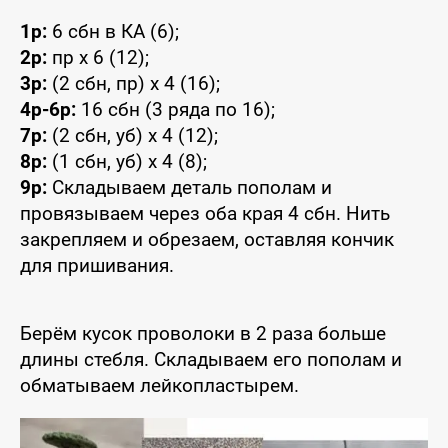
1р:
6 сбн в КА (6);
2р:
пр x 6 (12);
3р:
(2 сбн, пр) x 4 (16);
4р-6р:
16 сбн (3 ряда по 16);
7р:
(2 сбн, уб) x 4 (12);
8р:
(1 сбн, уб) x 4 (8);
9р:
Складываем деталь пополам и
провязываем через оба края 4 сбн. Нить
закрепляем и обрезаем, оставляя кончик
для пришивания.
Берём кусок проволоки в 2 раза больше
длины стебля. Складываем его пополам и
обматываем лейкопластырем.