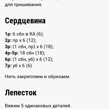
для пришивания.
Сердцевина
1р:
6 сбн в КА (6);
2р:
пр x 6 (12);
3р:
(1 сбн, пр) x 6 (18);
4р-5р:
18 сбн (18);
6р:
(1 сбн, уб) x 6 (12);
7р:
уб x 6 (6)
Нить закрепляем и обрезаем.
Лепесток
Вяжем 5 одинаковых деталей.