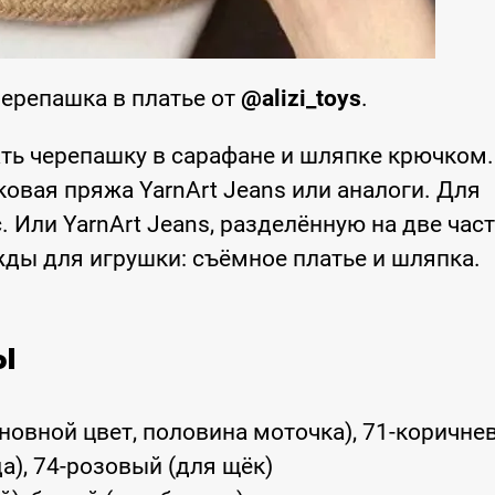
ерепашка в платье от
@alizi_toys
.
ть черепашку в сарафане и шляпке крючком.
овая пряжа YarnArt Jeans или аналоги. Для
Или YarnArt Jeans, разделённую на две час
ды для игрушки: съёмное платье и шляпка.
ы
сновной цвет, половина моточка), 71-коричне
а), 74-розовый (для щёк)