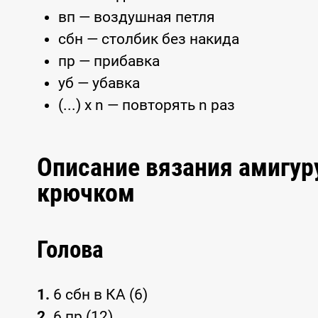
вп — воздушная петля
сбн — столбик без накида
пр — прибавка
уб — убавка
(...) x n — повторять n раз
Описание вязания амигур
крючком
Голова
1.
6 сбн в КА (6)
2.
6 пр (12)