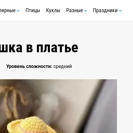
лярные
Птицы
Куклы
Разные
Праздники
шка в платье
s
Уровень сложности:
средний