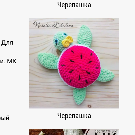
Черепашка
 Для
ти. МК
Черепашка
вый