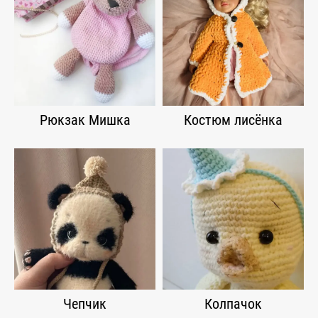
Рюкзак Мишка
Костюм лисёнка
Чепчик
Колпачок