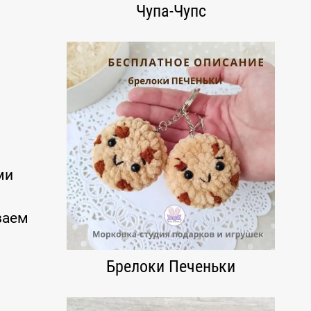
Чупа-Чупс
ми
ваем
Брелоки Печеньки