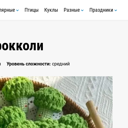
лярные
Птицы
Куклы
Разные
Праздники
рокколи
н
Уровень сложности:
средний