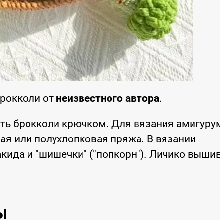
Брокколи от
неизвестного автора
.
ть брокколи крючком. Для вязания амигуру
ая или полухлопковая пряжа. В вязании
кида и "шишечки" ("попкорн"). Личико выши
ы