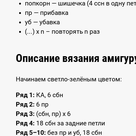
попкорн — шишечка (4 ссн в одну п
пр — прибавка
уб — убавка
(...) x n – повторять n раз
Описание вязания амигу
Начинаем светло-зелёным цветом:
Ряд 1:
КА, 6 сбн
Ряд 2:
6 пр
Ряд 3:
(сбн, пр) х 6
Ряд 4:
18 сбн за задние петли
Ряд 5–10:
без пр и уб, 18 сбн