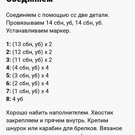
Соединяем с помощью сс две детали.
Провязываем 14 сбн, уб, 14 сбн, уб.
Устанавливаем маркер.
1:
(13 сбн, уб) x 2
2:
(12 сбн, уб) x 2
3:
(11 сбн, уб) x 2
4:
(4 сбн, уб) x 4
5:
(3 сбн, уб) x 4
6:
(2 сбн, уб) x 4
7:
(1 сбн, уб) x 4
8:
4 уб
Хорошо набить наполнителем. Хвостик
закрепляем и прячем внутрь. Крепим
шнурок или карабин для брелков. Вязаное