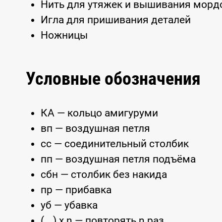
Нить для утяжек и вышивания морд
Игла для пришивания деталей
Ножницы
Условные обозначения
КА — кольцо амигуруми
вп — воздушная петля
сс — соединительный столбик
пп — воздушная петля подъёма
сбн — столбик без накида
пр — прибавка
уб — убавка
(...) x n — повторять n раз