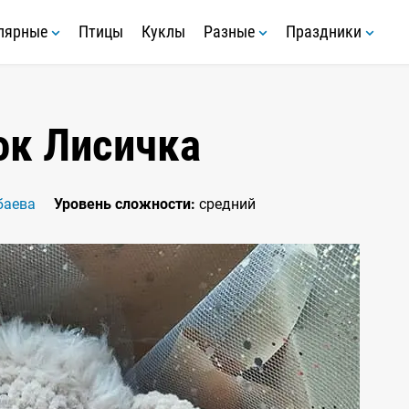
лярные
Птицы
Куклы
Разные
Праздники
ок Лисичка
баева
Уровень сложности:
средний