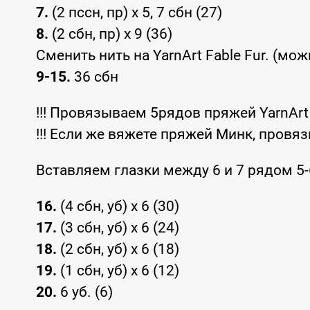
7.
(2 пссн, пр) x 5, 7 сбн (27)
8.
(2 сбн, пр) x 9 (36)
Сменить нить на YarnArt Fable Fur. (мо
9-15.
36 сбн
!!! Провязываем 5рядов пряжей YarnArt 
!!! Если же вяжете пряжей Минк, провя
Вставляем глазки между 6 и 7 рядом 5-
16.
(4 сбн, уб) x 6 (30)
17.
(3 сбн, уб) x 6 (24)
18.
(2 сбн, уб) x 6 (18)
19.
(1 сбн, уб) x 6 (12)
20.
6 уб. (6)