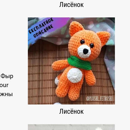
Лисёнок
к Фыр
our
нужны
Лисёнок