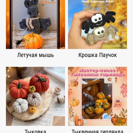
Летучая мышь
Крошка Паучок
Тыковка
Тыквенная гирлянда