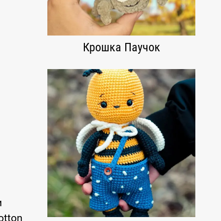
Крошка Паучок
и
otton