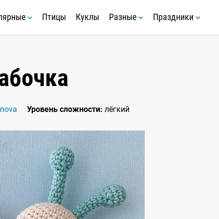
лярные
Птицы
Куклы
Разные
Праздники
абочка
anova
Уровень сложности:
лёгкий