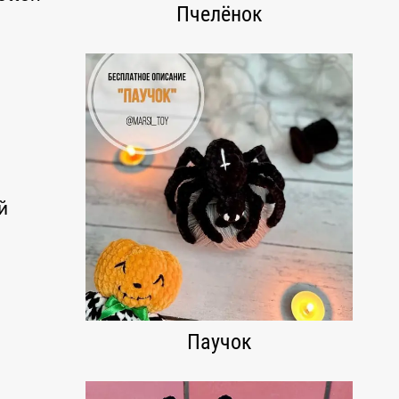
Пчелёнок
й
Паучок