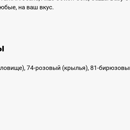
юбые, на ваш вкус.
.
ы
уловище), 74-розовый (крылья), 81-бирюзовы