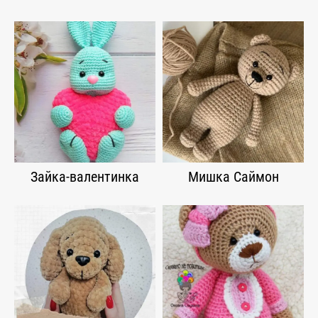
Зайка-валентинка
Мишка Саймон