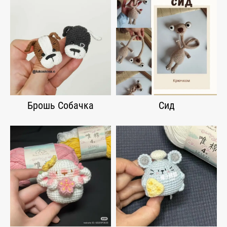
Брошь Собачка
Сид