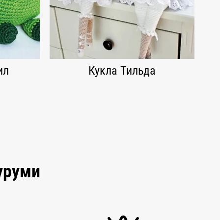
ил
Кукла Тильда
уруми