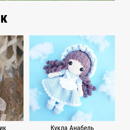
ек
ик
Кукла Анабель