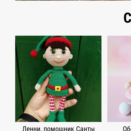
С
Ленни, помощник Санты
Об