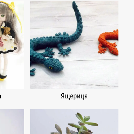
а
Ящерица