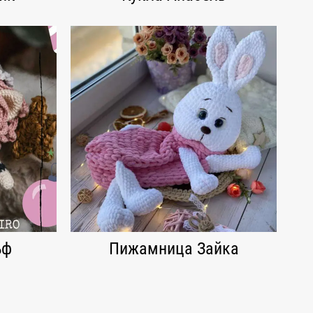
ьф
Пижамница Зайка