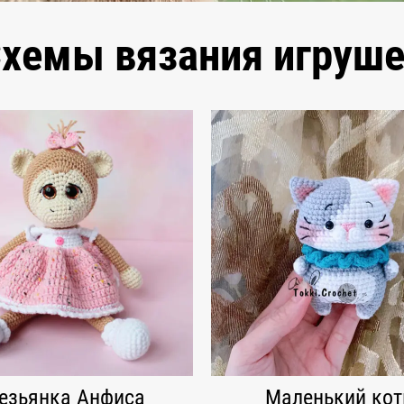
хемы вязания игруш
езьянка Анфиса
Маленький кот