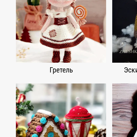
Гретель
Эск