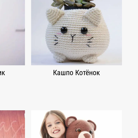
ик
Кашпо Котёнок