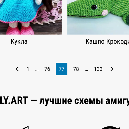
Кукла
Кашпо Крокод
1
…
76
77
78
…
133
ELY.ART — лучшие схемы амиг