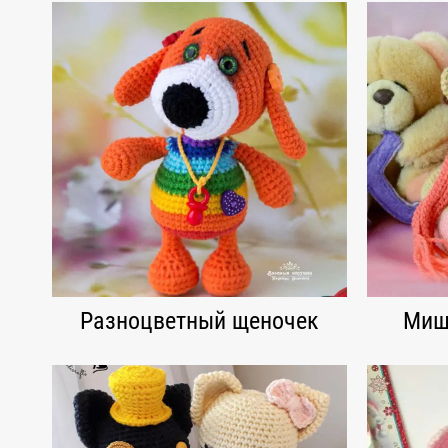
Разноцветный щеночек
Мишк