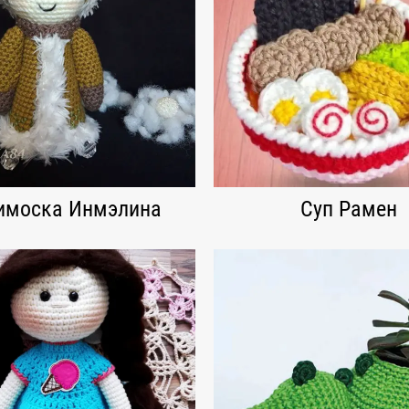
имоска Инмэлина
Суп Рамен